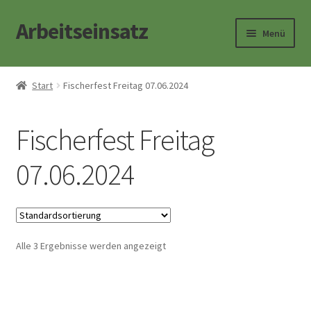
Arbeitseinsatz
Zur
Zum
Menü
Navigation
Inhalt
springen
springen
Start
Start
Fischerfest Freitag 07.06.2024
Kasse
Fischerfest Freitag
Warenkorb
07.06.2024
Alle 3 Ergebnisse werden angezeigt