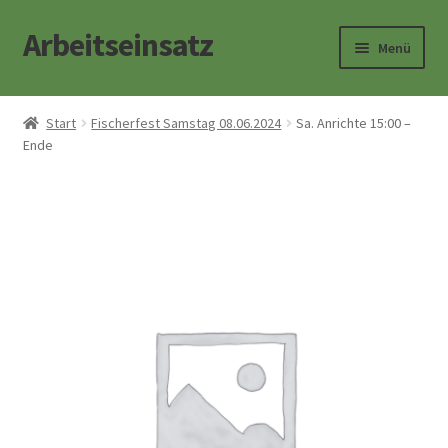
Arbeitseinsatz
Zur
Zum
Menü
Navigation
Inhalt
springen
springen
Start
Start
Fischerfest Samstag 08.06.2024
Sa. Anrichte 15:00 –
Ende
Kasse
Warenkorb